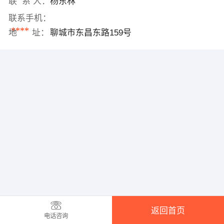
联 系 人：
杨东林
联系手机：
****
地 址：
聊城市东昌东路159号
返回首页
电话咨询