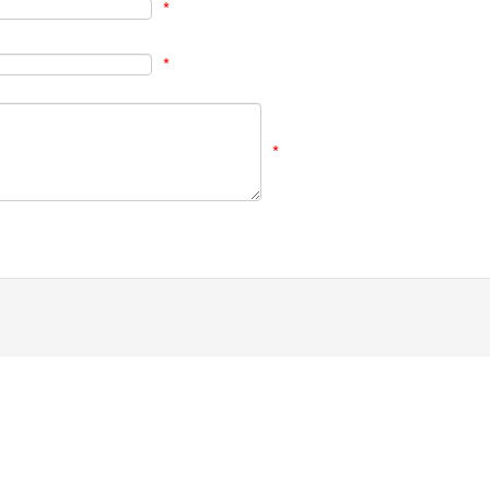
*
*
*