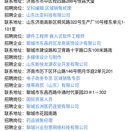
联系地址：济南市市中区经四路288号恒昌大厦
招聘岗位：
文科编辑
区域销售经理
招聘企业：
山东比亚科技有限公司
联系地址：山东济南高新区舜风路322号生产厂10号楼东单元1-
101室
招聘岗位：
硬件工程师
嵌入式软件工程师
招聘企业：
聊城市东昌府区龙奇装饰设计有限公司
联系地址：聊城市建设路和卫育路十字路口东100米路南
招聘岗位：
多媒体设计与制作
招聘企业：
山东新快龙源农业开发有限公司
联系地址：济南市历下区环山路146号明月华庭2单元201
招聘岗位：
电子商务专员
区域销售专员
招聘企业：
维蒂商贸（山东）有限公司
联系地址：聊城市东昌西路中通时代豪园23＃1－302
招聘岗位：
国际贸易人员
招聘企业：
聊城五洲医药连锁有限公司
联系地址：聊城市花园南路
招聘岗位：
药品销售经理
招聘企业：
聊城兴业创意网络科技有限公司