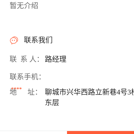
暂无介绍
联系我们
联 系 人：
路经理
联系手机：
****
地 址：
聊城市兴华西路立新巷4号3
东层