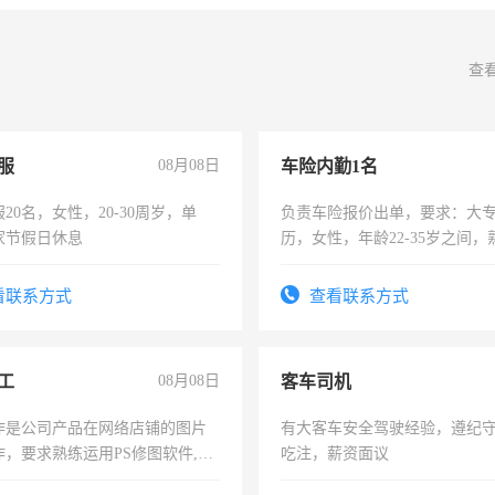
查
服
08月08日
车险内勤1名
20名，女性，20-30周岁，单
负责车险报价出单，要求：大
家节假日休息
历，女性，年龄22-35岁之间
操作，工作态度认真，具有团
试用期1-3个月，转正后交纳五
看联系方式
查看联系方式
工
08月08日
客车司机
作是公司产品在网络店铺的图片
有大客车安全驾驶经验，遵纪
作，要求熟练运用PS修图软件,工
吃注，薪资面议
每天8小时，待遇优厚。