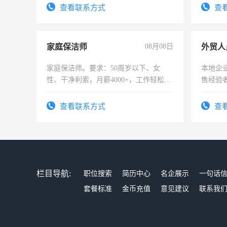
宿，免费发放劳保用品，两班倒，每月
查看联系方式
查
25号准时发放工资，工作时间10小时
家庭保洁师
08月08日
外贸人
家庭保洁师。要求：50周岁以下、女
本地企
性、干净利索，月薪4000+，工作轻松，
售经验
时间灵活，不需坐班，适合宝妈、全职
太太等。
查看联系方式
查
栏目导航:
职位搜索
简历中心
名企展示
一句话
套餐标准
金币充值
意见建议
联系我