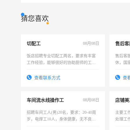
猜您喜欢
切配工
08月08日
售后客
饭店招聘专业切配工两名，要求有丰富
售后客服
工作经验，能够很好的协助厨师的工
休，国
作。包吃住，每月有公休，工资3500-
4500。
查看联系方式
查
车间流水线操作工
08月08日
店铺美
招聘车间工人(男)20名，要求：20-40周
主要工
岁，电焊工10人，身体健康，无不良嗜
处理工
好。薪资：4500-7000元，标准八人间住
作时间