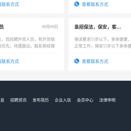
看联系方式
查看联系方式
员
08月08日
急招保洁，保安，客服，工程
业，现招聘外贸人员，有外贸销
保洁要求55岁以下，身体健康
者优先，待遇面议。联系郭经理
正常工作，保安55岁以下身体
责任心形象端庄，遵纪守法，
录，客服要求45岁以下高中以
看联系方式
查看联系方式
懂电脑工作认真，性格开朗有
能力，工程，懂水电维修。
信息
招聘资讯
发布简历
企业入驻
会员中心
法律申明
们