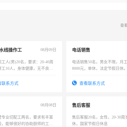
查
水线操作工
08月09日
电话销售
工人(男)20名，要求：20-40周
电话销售50名，男女不限，月工资
焊工10人，身体健康，无不良嗜
8000元，单休，法定节假日休
：4500-7000元，标准八人间住
费发放劳保用品，两班倒，每月
看联系方式
查看联系方式
时发放工资，工作时间10小时
08月08日
售后客服
聘专业切配工两名，要求有丰富
售后客服20名，女性，20-30
验，能够很好的协助厨师的工
休，国家节假日休息