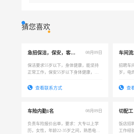
猜您喜欢
急招保洁，保安，客服，工程
08月09日
车间流
保洁要求55岁以下，身体健康，能坚持
招聘车间
正常工作，保安55岁以下身体健康，有
岁，电
责任心形象端庄，遵纪守法，无犯罪记
好。薪资
录，客服要求45岁以下高中以上文化，
宿，免
查看联系方式
查
懂电脑工作认真，性格开朗有良好沟通
25号准
能力，工程，懂水电维修。
车险内勤1名
08月09日
切配工
负责车险报价出单，要求：大专以上学
饭店招
历，女性，年龄22-35岁之间，熟悉电脑
工作经