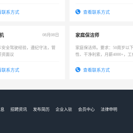
住，每月有公休，工资3500-
看联系方式
查看联系方式
机
08月08日
家庭保洁师
车安全驾驶经验，遵纪守法，管
家庭保洁师。要求：50周岁以
薪资面议
性、干净利索，月薪4000+，
时间灵活，不需坐班，适合宝
太太等。
看联系方式
查看联系方式
信息
招聘资讯
发布简历
企业入驻
会员中心
法律申明
们