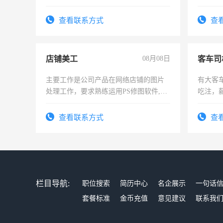
操作，工作态度认真，具有团队精神，
作。包吃
试用期1-3个月，转正后交纳五险，
4500。
查看联系方式
查
店铺美工
08月08日
客车司
主要工作是公司产品在网络店铺的图片
有大客
处理工作，要求熟练运用PS修图软件,工
吃注，
作时间每天8小时，待遇优厚。
查看联系方式
查
栏目导航:
职位搜索
简历中心
名企展示
一句话
套餐标准
金币充值
意见建议
联系我