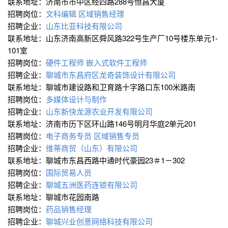
联系地址：济南市市中区经四路288号恒昌大厦
招聘岗位：
文科编辑
区域销售经理
招聘企业：
山东比亚科技有限公司
联系地址：山东济南高新区舜风路322号生产厂10号楼东单元1-
101室
招聘岗位：
硬件工程师
嵌入式软件工程师
招聘企业：
聊城市东昌府区龙奇装饰设计有限公司
联系地址：聊城市建设路和卫育路十字路口东100米路南
招聘岗位：
多媒体设计与制作
招聘企业：
山东新快龙源农业开发有限公司
联系地址：济南市历下区环山路146号明月华庭2单元201
招聘岗位：
电子商务专员
区域销售专员
招聘企业：
维蒂商贸（山东）有限公司
联系地址：聊城市东昌西路中通时代豪园23＃1－302
招聘岗位：
国际贸易人员
招聘企业：
聊城五洲医药连锁有限公司
联系地址：聊城市花园南路
招聘岗位：
药品销售经理
招聘企业：
聊城兴业创意网络科技有限公司